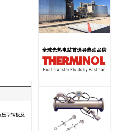
储热岛EPC
导热油
色压型钢板及