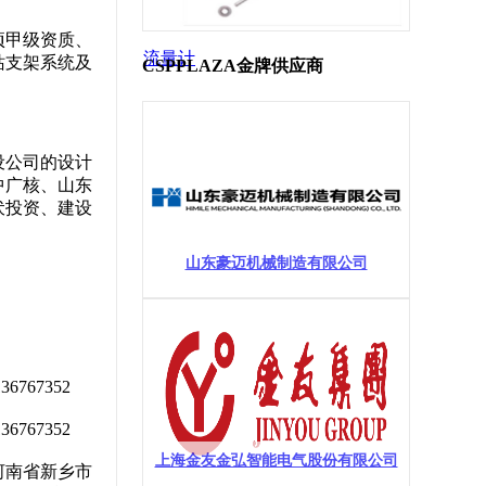
项甲级资质、
流量计
站支架系统及
CSPPLAZA金牌供应商
设公司的设计
中广核、山东
伏投资、建设
山东豪迈机械制造有限公司
6767352
6767352
上海金友金弘智能电气股份有限公司
河南省新乡市