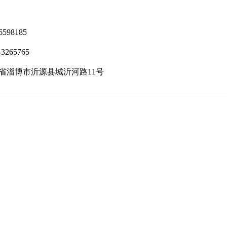
598185
265765
省淄博市沂源县城沂河路11号