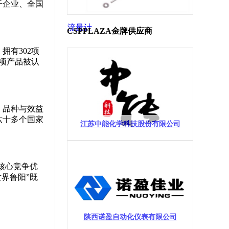
干企业、全国
流量计
CSPPLAZA金牌供应商
有302项
四项产品被认
、品种与效益
六十多个国家
江苏中能化学科技股份有限公司
核心竞争优
界鲁阳”既
陕西诺盈自动化仪表有限公司