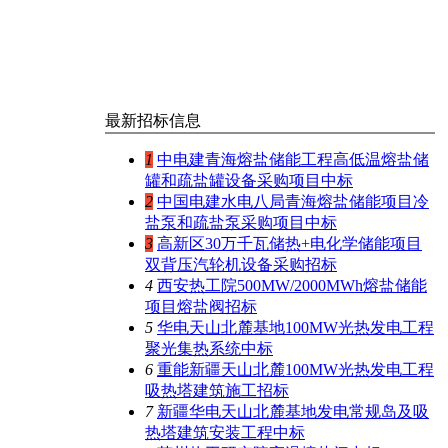
最新招标信息
1
中电建青海熔盐储能工程高低温熔盐储
罐和疏盐罐设备采购项目中标
2
中国电建水电八局青海熔盐储能项目冷
盐泵和疏盐泵采购项目中标
3
高新区30万千瓦储热+电化学储能项目
双背压汽轮机设备采购招标
4
西安热工院500MW/2000MWh熔盐储能
项目熔盐阀招标
5
华电天山北麓基地100MW光热发电工程
聚光集热系统中标
6
重能新疆天山北麓100MW光热发电工程
吸热塔建筑施工招标
7
新疆华电天山北麓基地发电常规岛及吸
热塔建筑安装工程中标