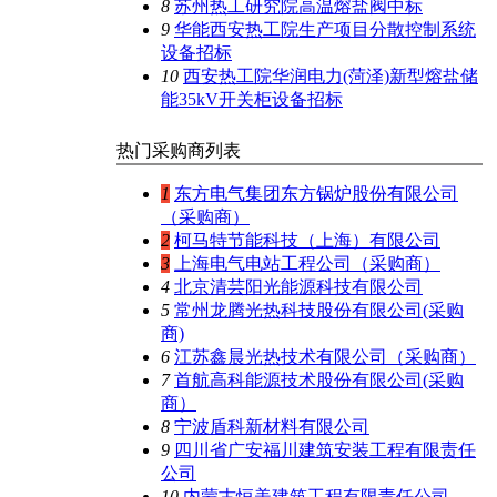
8
苏州热工研究院高温熔盐阀中标
9
华能西安热工院生产项目分散控制系统
设备招标
10
西安热工院华润电力(菏泽)新型熔盐储
能35kV开关柜设备招标
热门采购商列表
1
东方电气集团东方锅炉股份有限公司
（采购商）
2
柯马特节能科技（上海）有限公司
3
上海电气电站工程公司（采购商）
4
北京清芸阳光能源科技有限公司
5
常州龙腾光热科技股份有限公司(采购
商)
6
江苏鑫晨光热技术有限公司（采购商）
7
首航高科能源技术股份有限公司(采购
商）
8
宁波盾科新材料有限公司
9
四川省广安福川建筑安装工程有限责任
公司
10
内蒙古恒美建筑工程有限责任公司