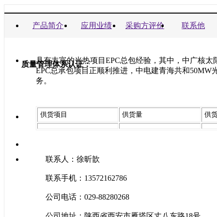
商业信誉承诺书：
产品简介
应用业绩
采购方评价
联系他
具有丰富的光热项目EPC总包经验，其中，中广核
质量管理体系认证：
EPC总承包项目正顺利推进，中电建青海共和50M
务。
供货项目
供货量
供
联系人：徐昕歆
联系手机：13572162786
公司电话：029-88280268
公司地址：陕西省西安市雁塔区丈八东路18号