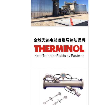
储热岛EPC
导热油