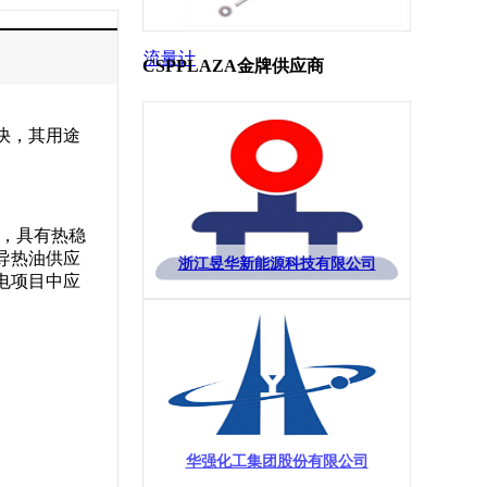
流量计
CSPPLAZA金牌供应商
快，其用途
较，具有热稳
导热油供应
浙江昱华新能源科技有限公司
电项目中应
华强化工集团股份有限公司