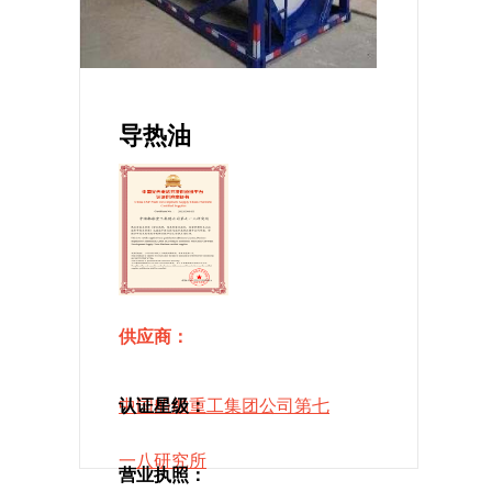
导热油
供应商：
中国船舶重工集团公司第七
认证星级：
一八研究所
营业执照：