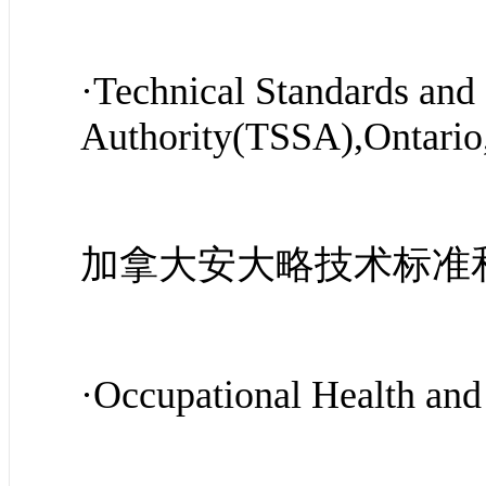
·Technical Standards and
Authority(TSSA),Ontari
加拿大安大略技术标准
·Occupatio
nal Health an