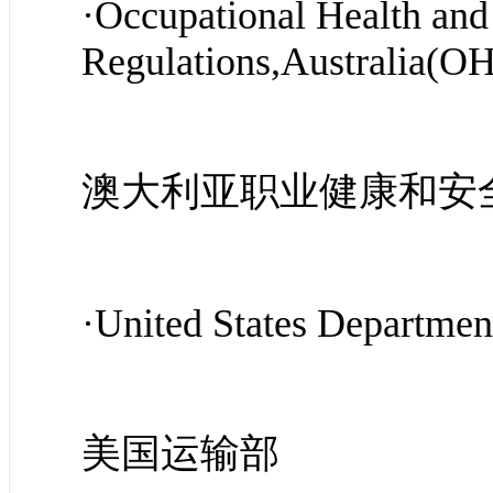
·Occupatio
nal Health and
Regulations,Australia(O
澳大利亚职业健康和安
·United States Departmen
美国运输部