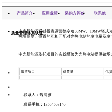
商业信誉承诺书：
产品简介
应用业绩
采购方评价
联系他
中光新能源通过投资运营德令哈
50MW
、
10MW
塔式
质量管理体系认证：
热塔高度、位置的互相匹配对光热电站的发电量及发
中光新能源依托项目的实践经验为光热电站提供镜场
供货项目
供货量
供
联系人：魏浦雅
联系手机：13564508140