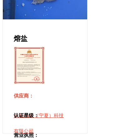
熔盐
供应商：
中核热盐（宁夏）科技
认证星级：
有限公司
营业执照：