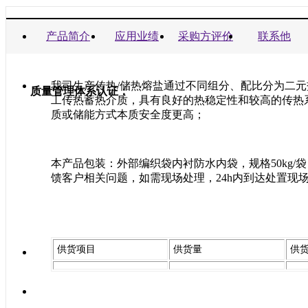
商业信誉承诺书：
产品简介
应用业绩
采购方评价
联系他
我司生产传热/储热熔盐通过不同组分、配比分为二元盐
质量管理体系认证：
工传热蓄热介质，具有良好的热稳定性和较高的传热
质或储能方式本质安全度更高；
本产品包装：外部编织袋内衬防水内袋，规格50kg/
馈客户相关问题，如需现场处理，24h内到达处置现
供货项目
供货量
供