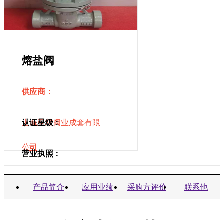
熔盐阀
供应商：
上海亚核阀业成套有限
认证星级：
公司
营业执照：
商业信誉承诺书：
产品简介
应用业绩
采购方评价
联系他