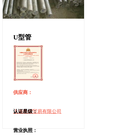
U型管
供应商：
上海鲁熠贸易有限公司
认证星级：
营业执照：