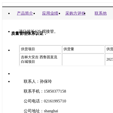
商业信誉承诺书：
产品简介
应用业绩
采购方评价
联系他
进口超长625 焊接管。
质量管理体系认证：
供货项目
供货量
供
吉林大安吉 西鲁固直流
202
白城项目
联系人：孙保玲
联系手机：15850377158
公司电话：02161995710
公司地址：shanghai