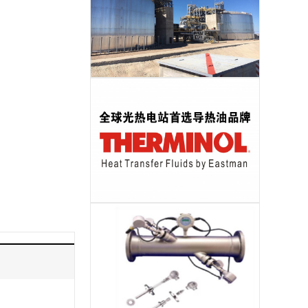
储热岛EPC
导热油