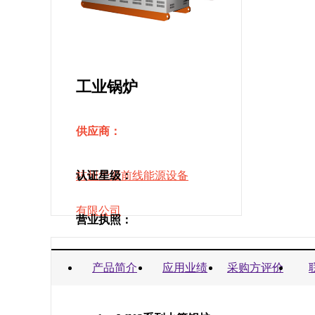
工业锅炉
供应商：
杭州华源前线能源设备
认证星级：
有限公司
营业执照：
商业信誉承诺书：
产品简介
应用业绩
采购方评价