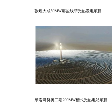
敦煌大成50MW熔盐线菲光热发电项目
摩洛哥努奥二期200MW槽式光热电站项目