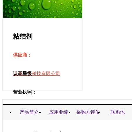
粘结剂
供应商：
上海兰良科技有限公司
认证星级：
营业执照：
商业信誉承诺书：
产品简介
应用业绩
采购方评价
联系他