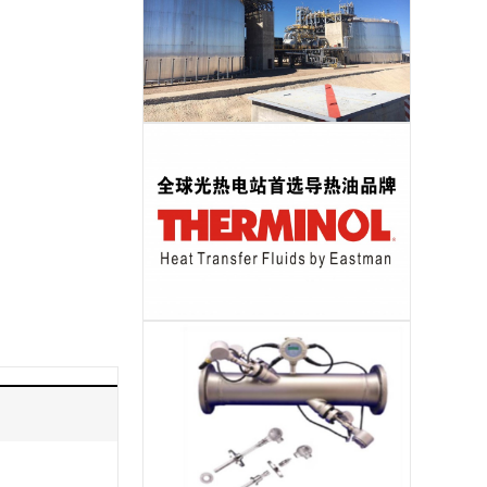
储热岛EPC
导热油