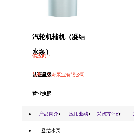
汽轮机辅机（凝结
水泵）
供应商：
苏州苏尔寿泵业有限公司
认证星级：
营业执照：
商业信誉承诺书：
产品简介
应用业绩
采购方评价
凝结水泵