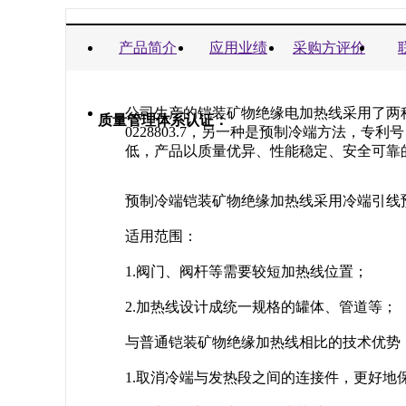
商业信誉承诺书：
产品简介
应用业绩
采购方评价
公司生产的铠装矿物绝缘电加热线采用了两种
质量管理体系认证：
0228803.7，另一种是预制冷端方法，专利号
低，产品以质量优异、性能稳定、安全可靠
预制冷端铠装矿物绝缘加热线采用冷端引线
适用范围：
1.阀门、阀杆等需要较短加热线位置；
2.加热线设计成统一规格的罐体、管道等；
与普通铠装矿物绝缘加热线相比的技术优势
1.取消冷端与发热段之间的连接件，更好地