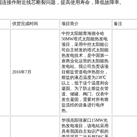
热端连接件附近线芯断裂问题，提高使用寿命，降低故障率。
供货完成时间
项目简介
备注
中控太阳能青海德令哈
50MW塔式太阳能热发电
项目，采用中控太阳能公
司自主研发的塔式太阳能
热发电技术，是中国第一
座商业化运营的太阳能热
发电站。我公司负责该项
2016年7月
目熔盐管道电伴热部分，
熔盐的液态温度为238℃
以上，低于这个温度则会
凝固。为了防止熔盐在管
道、储罐、阀门、仪表中
发生凝固，需要对所有熔
盐流经的设备进行电伴
热。
华强兆阳张家口15MW光
热发电项目，该电站采用
具有我国自主知识产权的
类菲涅耳二次反射DSG系