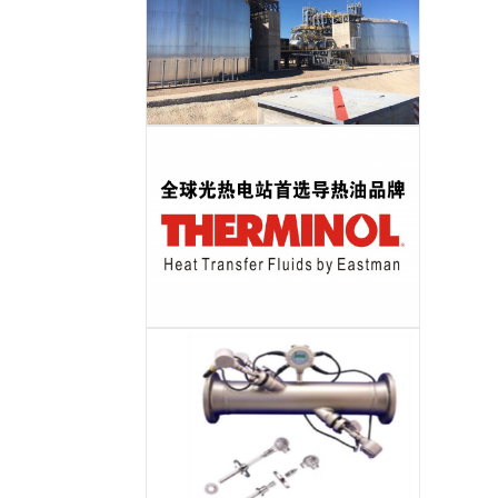
储热岛EPC
导热油