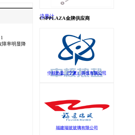
流量计
CSPPLAZA金牌供应商
1
，故障率明显降
中核热盐（宁夏）科技有限公司
福建瑞玻玻璃有限公司