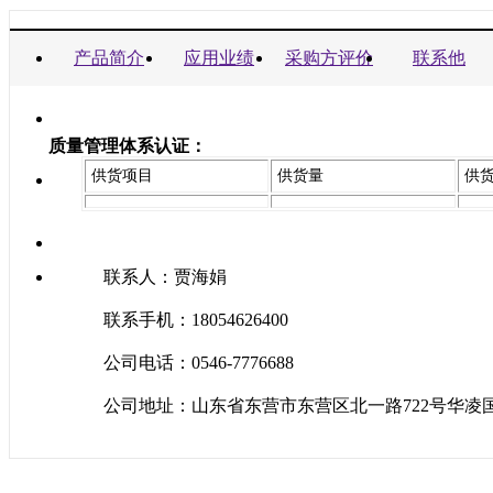
商业信誉承诺书：
产品简介
应用业绩
采购方评价
联系他
质量管理体系认证：
供货项目
供货量
供
联系人：贾海娟
联系手机：18054626400
公司电话：0546-7776688
公司地址：山东省东营市东营区北一路722号华凌国际