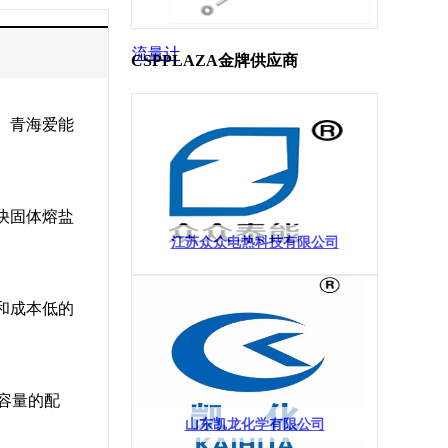
流量计
CSPPLAZA金牌供应商
。青海爱能
快固体熔盐
江苏众众电热科技有限公司
和成本低的
容量的配
山东凯龙化学有限公司