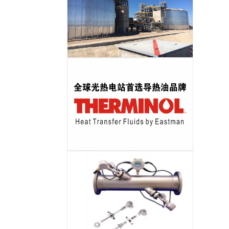
储热岛EPC
导热油