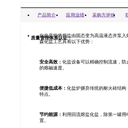
商业信誉承诺书：
产品简介
应用业绩
采购方评价
化盐是指将熔盐由固态变为高温液态并泵入
质量管理体系认证：
森化盐工艺具有以下优势：
安全高效：
化盐设备可以精确控制流速，防
的熔融速度。
便捷低成本：
化盐炉摒弃传统的耐火砖结构
特点。
节约能源：
利用回流熔盐化盐，除第一罐用
置。