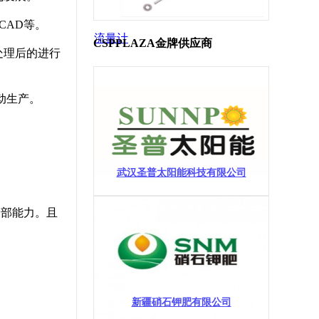
oCAD等。
流量计
CSPPLAZA金牌供应商
处理后的进行
动生产。
武汉圣普太阳能科技有限公司
全部能力。且
新疆硝石钾肥有限公司