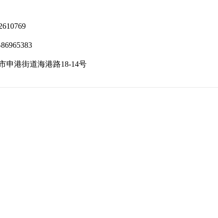
610769
6965383
申港街道海港路18-14号