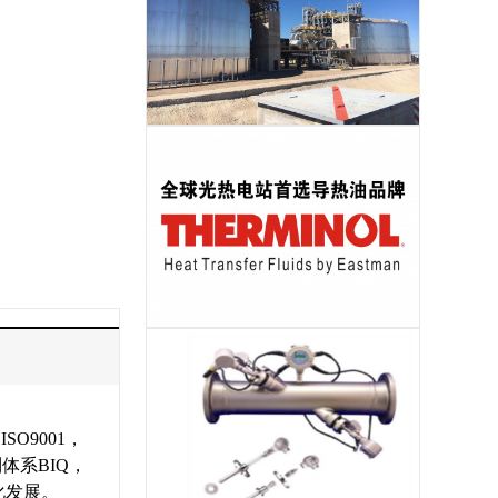
储热岛EPC
导热油
9001，
制体系BIQ，
化发展。