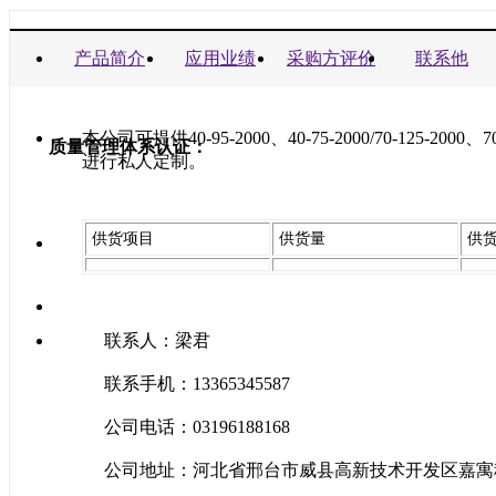
商业信誉承诺书：
产品简介
应用业绩
采购方评价
联系他
本公司可提供40-95-2000、40-75-2000/70-125-2
质量管理体系认证：
进行私人定制。
供货项目
供货量
供
联系人：梁君
联系手机：13365345587
公司电话：03196188168
公司地址：河北省邢台市威县高新技术开发区嘉寓