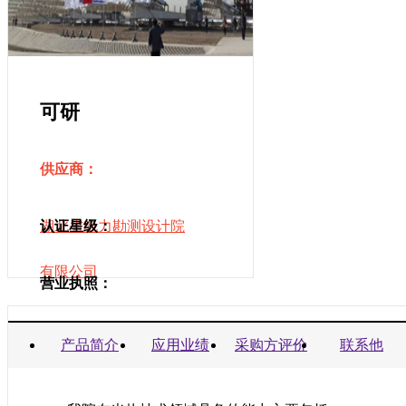
可研
供应商：
湖北省电力勘测设计院
认证星级：
有限公司
营业执照：
商业信誉承诺书：
产品简介
应用业绩
采购方评价
联系他