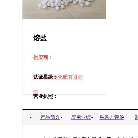
熔盐
供应商：
文水县振兴化肥有限公
认证星级：
司
营业执照：
商业信誉承诺书：
产品简介
应用业绩
采购方评价