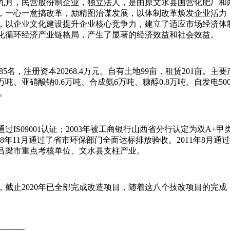
九月，民营股份制企业，独立法人，是由原文水县国营化肥厂和
，一心一意搞改革，励精图治谋发展，以体制改革焕发企业活力
，以企业文化建设提升企业核心竞争力，建立了适应市场经济体
化循环经济产业链格局，产生了显著的经济效益和社会效益。
85名，注册资本20268.4万元。自有土地99亩，租赁201亩。主
吨、亚硝酸钠0.6万吨、合成氨6万吨、糠醇0.8万吨、自发电50
元。
过IS09001认证；2003年被工商银行山西省分行认定为双A+甲类
08年11月通过了省市环保部门全面达标排放验收。2011年8月通
吕梁市重点考核单位、文水县支柱产业。
造，截止2020年已全部完成改造项目，随着这八个技改项目的完成