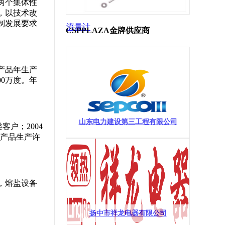
两个集体性
，以技术改
制发展要求
流量计
CSPPLAZA金牌供应商
要产品年生产
00万度。年
山东电力建设第三工程有限公司
客户；2004
过产品生产许
，熔盐设备
扬中市祥龙电器有限公司