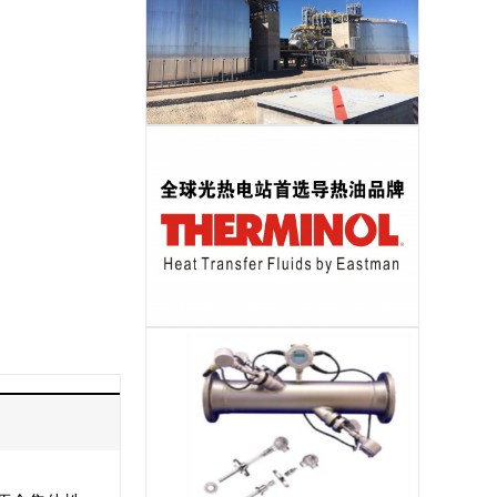
储热岛EPC
导热油