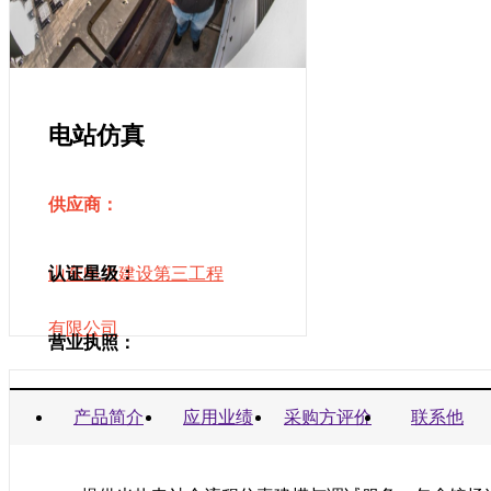
电站仿真
供应商：
山东电力建设第三工程
认证星级：
有限公司
营业执照：
商业信誉承诺书：
产品简介
应用业绩
采购方评价
联系他