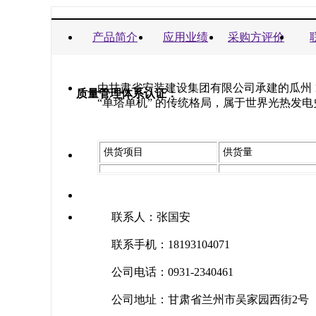
商业信誉承诺书：
产品简介
应用业绩
采购方评价
由甘肃省安装建设集团有限公司承建的瓜州 1
质量管理体系认证：
“单塔单机” 的传统格局，属于世界光热发
供货项目
供货量
联系人：张国安
联系手机：18193104071
公司电话：0931-2340461
公司地址：甘肃省兰州市吴家园西街2号