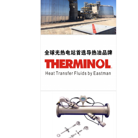
储热岛EPC
导热油