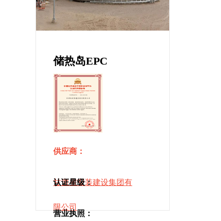
储热岛EPC
供应商：
甘肃省安装建设集团有
认证星级：
限公司
营业执照：