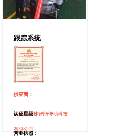
跟踪系统
供应商：
洛阳斯特林智能传动科技
认证星级：
有限公司
营业执照：