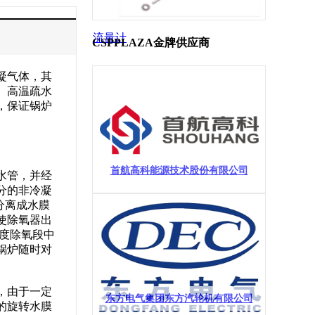
流量计
CSPPLAZA金牌供应商
凝气体，其
、高温疏水
，保证锅炉
首航高科能源技术股份有限公司
水管，并经
分的非冷凝
分离成水膜
使除氧器出
深度除氧段中
锅炉随时对
，由于一定
东方电气集团东方汽轮机有限公司
的旋转水膜