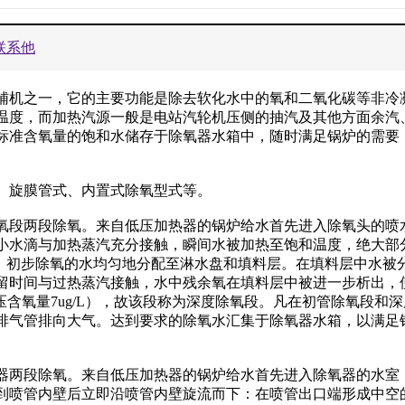
联系他
辅机之一，它的主要功能是除去软化水中的氧和二氧化碳等非冷
温度，而加热汽源一般是电站汽轮机压侧的抽汽及其他方面余汽
标准含氧量的饱和水储存于除氧器水箱中，随时满足锅炉的需要
、旋膜管式、内置式除氧型式等。
氧段两段除氧。来自低压加热器的锅炉给水首先进入除氧头的喷
小水滴与加热蒸汽充分接触，瞬间水被加热至饱和温度，绝大部
%，初步除氧的水均匀地分配至淋水盘和填料层。在填料层中水被
留时间与过热蒸汽接触，水中残余氧在填料层中被进一步析出，
高压含氧量7ug/L），故该段称为深度除氧段。凡在初管除氧段和
排气管排向大气。达到要求的除氧水汇集于除氧器水箱，以满足
器两段除氧。来自低压加热器的锅炉给水首先进入除氧器的水室
到喷管内壁后立即沿喷管内壁旋流而下：在喷管出口端形成中空