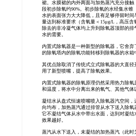
裙。水膜裙的内外两面与加热蒸汽充分接触
段初步除氧约90%。初步除氧的水经集水
水的表面张力大大降低，且有足够停留时间
量达到标准要求（含氧量＜15μg/L，高压
除去的非冷凝气体均上升到除氧器顶部的排
水的需要。
内置式除氧器是一种新型的除氧器，它舍弃
的除氧塔内的除氧功能转移到除氧器的水箱
其优点除取消了传统式立式除氧器的大直径
用了新型喷嘴，提高了除氧效果。
内置式除氧器的除氧原理仍然采用热力除氧
和温度，将水中分离出来的氧气、其他气体
凝结水从盘式恒速喷嘴喷入除氧器汽空间，
向均布，加热蒸汽通过排管从水下送入除氧
它不凝结气体从水中带出水面，达到对凝结
效果越好。
蒸汽从水下送入，未凝结的加热蒸汽（此时