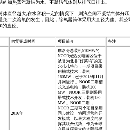
结的加热蒸汽凝结为水、不凝结气体则从排气口排出。
筒体直径越大,在水容积一定的情况下，则汽空间不凝结气体分压
避免二次溶氧的发生，因此，除氧器筒体采用大直径为佳。我公
00的直径。
供货完成时间
项目简介
备注
摩洛哥总装机510MW的
NOOR光热发电园区位于
被誉为北非“好莱坞”的瓦
尔扎扎特市，一期项目采
用槽式技术，装机
160MW，已于2015年11月
并网运行 。NOOR二期槽
式光热电站，装机200
MW，NOOR 三期则采用
塔式技术开发，装机150
MW 。NOOR二期 ，
NOOR 三期两个项目采用
2016年
同步建设，协同运营的开
发模式，以最大程度的发
挥其联合优势。作为全球
在建规模最大的太阳能槽