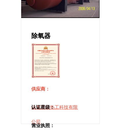
除氧器
供应商：
山东济容热工科技有限
认证星级：
公司
营业执照：