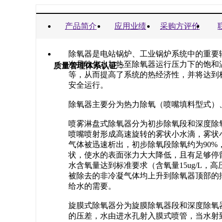
商业信誉承诺书：
产品简介
应用业绩
采购方评价
除氧器是电站锅炉、工业锅炉系统中的重要
次是软化水加热至除氧器运行压力下的饱和
质量管理体系认证：
等，从而提高了系统的热经济性，并将达到
安全运行。
除氧器主要分为热力除氧（喷嘴填料型式）
喷雾淋盘式除氧器分为初步除氧段和深度除
喷嘴喷射形成高速旋转的雾状小水滴，雾状
气体被迅速析出，初步除氧段除氧约为90
状，使水的表面张力大大降低，且有足够停
水含氧量达到标准要求（含氧量15ug/L，
被除去的非冷凝气体均上升到除氧器顶部的
给水的需要。
旋膜式除氧器分为旋膜除氧器段和深度除氧
的压差，水由进水孔射入膜式喷管，当水射