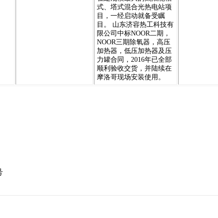
式、塔式混合光热电站项
目，一经启动就备受瞩
目。 山东济容热工科技有
限公司中标NOOR二期，
NOOR三期除氧器，高压
加热器，低压加热器及压
力罐合同，2016年已全部
顺利验收交货，并陆续在
摩洛哥现场安装使用。
号