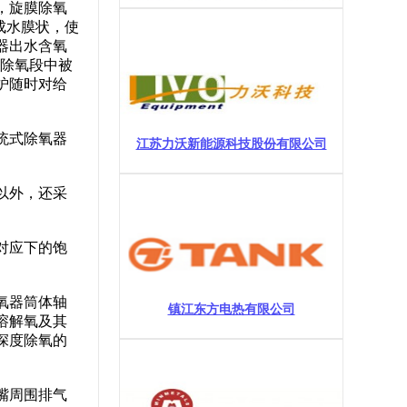
，旋膜除氧
成水膜状，使
器出水含氧
度除氧段中被
炉随时对给
统式除氧器
江苏力沃新能源科技股份有限公司
以外，还采
对应下的饱
氧器筒体轴
镇江东方电热有限公司
溶解氧及其
深度除氧的
嘴周围排气