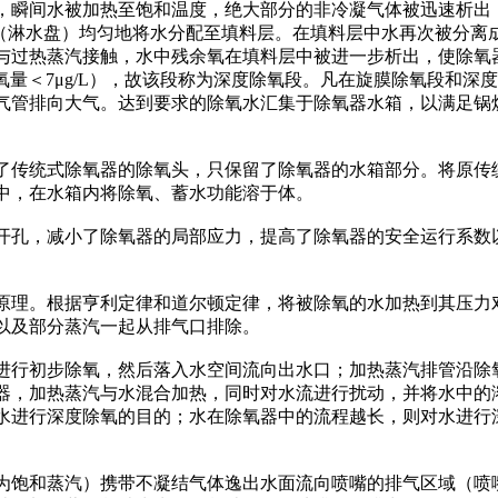
，瞬间水被加热至饱和温度，绝大部分的非冷凝气体被迅速析出
锥（淋水盘）均匀地将水分配至填料层。在填料层中水再次被分离
与过热蒸汽接触，水中残余氧在填料层中被进一步析出，使除氧
含氧量＜7μg/L），故该段称为深度除氧段。凡在旋膜除氧段和深
气管排向大气。达到要求的除氧水汇集于除氧器水箱，以满足锅
了传统式除氧器的除氧头，只保留了除氧器的水箱部分。将原传
中，在水箱内将除氧、蓄水功能溶于体。
开孔，减小了除氧器的局部应力，提高了除氧器的安全运行系数
原理。根据亨利定律和道尔顿定律，将被除氧的水加热到其压力
以及部分蒸汽一起从排气口排除。
进行初步除氧，然后落入水空间流向出水口；加热蒸汽排管沿除
器，加热蒸汽与水混合加热，同时对水流进行扰动，并将水中的
水进行深度除氧的目的；水在除氧器中的流程越长，则对水进行
为饱和蒸汽）携带不凝结气体逸出水面流向喷嘴的排气区域（喷