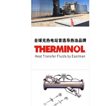
储热岛EPC
导热油