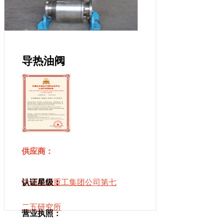
导热油阀
供应商：
中国船舶重工集团公司第七
认证星级：
二五研究所
营业执照：