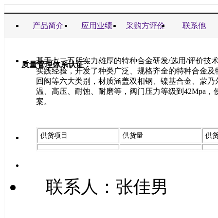
商业信誉承诺书：
产品简介
应用业绩
采购方评价
联系他
基于七二五所实力雄厚的特种合金研发/选用/评价技
质量管理体系认证：
实践经验，开发了种类广泛、规格齐全的特种合金及
回阀等六大类别，材质涵盖双相钢、镍基合金、蒙乃
温、高压、耐蚀、耐磨等，阀门压力等级到42Mpa，
案。
供货项目
供货量
供
联系人：张佳男