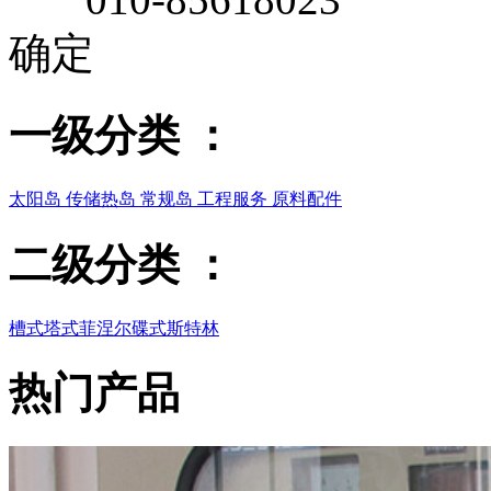
确定
一级分类
：
太阳岛
传储热岛
常规岛
工程服务
原料配件
二级分类
：
槽式
塔式
菲涅尔
碟式斯特林
热门产品