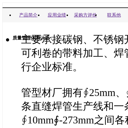
商业信誉承诺书：
产品简介
应用业绩
采购方评价
联系他
主要承接碳钢、不锈钢
质量管理体系认证：
可利卷的带料加工、焊
行企业标准。
管型材厂拥有∮25mm、∮
条直缝焊管生产线和一
∮10mm∮-273mm