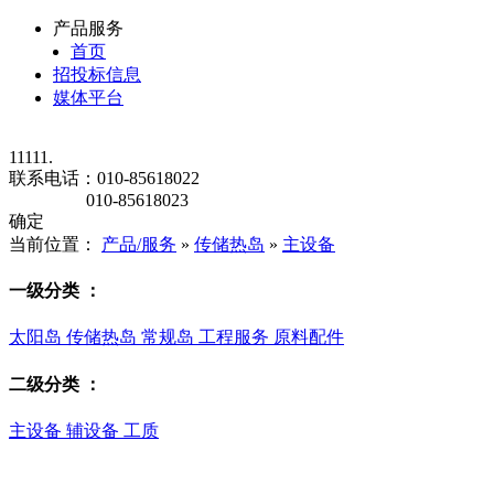
产品服务
首页
招投标信息
媒体平台
11111.
联系电话：
010-85618022
010-85618023
确定
当前位置：
产品/服务
»
传储热岛
»
主设备
一级分类
：
太阳岛
传储热岛
常规岛
工程服务
原料配件
二级分类
：
主设备
辅设备
工质